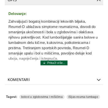
Delovanje:
Zahvaljujući bogatoj kombinaciji lekovitih biljaka,
Reumel-D ublažava simptome reumatizma, dovodi do
smanjenja ukočenosti i bola u zglobovima i olakšava
njihovu pokretljivost. Kod lumboišijalgije sanira bolove u
lumbalnom delu kičme, kukovima, potkolenicama i
prstima. Tretiranjem sportskih povreda, Reumel-D
smanjuje upalu i bol u mišićima, povoljno deluje kod
uboja, nagnječenja i istegnuća.
Preporučuje se:
kod reumatskih tegoba
KOMENTARI
kod išijasa
kod lumbaga
kod sportskih povreda
Tagovi:
bolovi u zglobovima i mišićima
išijas-reuma-lumbago
Sastav (INCI):