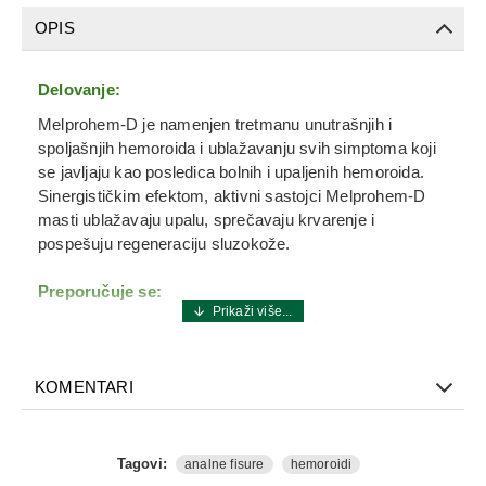
OPIS
Delovanje:
Melprohem-D je namenjen tretmanu unutrašnjih i
spoljašnjih hemoroida i ublažavanju svih simptoma koji
se javljaju kao posledica bolnih i upaljenih hemoroida.
Sinergističkim efektom, aktivni sastojci Melprohem-D
masti ublažavaju upalu, sprečavaju krvarenje i
pospešuju regeneraciju sluzokože.
Preporučuje se:
u tretmanu unutrašnjih i spoljašnjih hemoroida
(bezbedan za primenu u trudnoći)
kod analnih fisura
KOMENTARI
Sastav (INCI):
Tagovi:
analne fisure
hemoroidi
Hypericum perforatum oil, Calendula officinalis oil, Olea